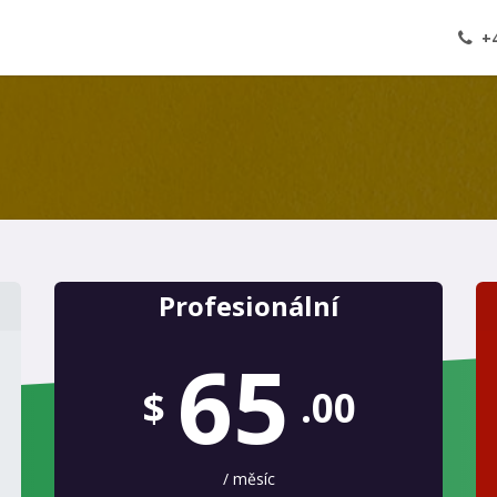
ká stránka
Schůzka
Kontaktujte nás
+
Profesionální
65
$
.00
/ měsíc