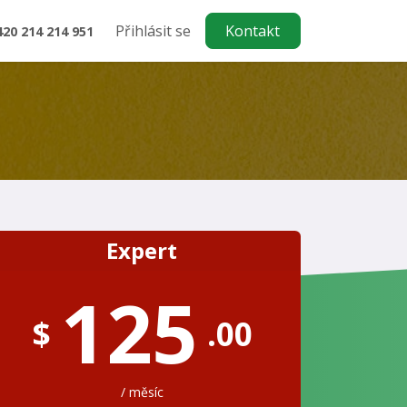
Přihlásit se
Kontakt
420 214 214 951
Expert
125
$
.00
/ měsíc